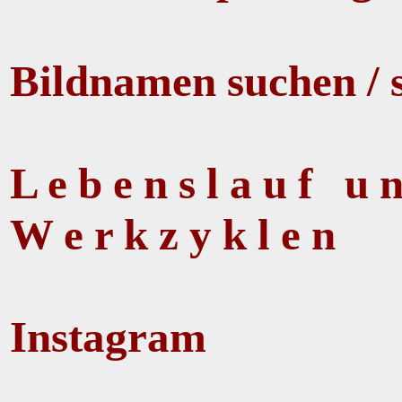
Bildnamen suchen / 
L e b e n s l a u f u
W e r k z y k l e n
Instagram