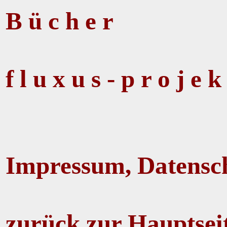
B ü c h e r
f l u x u s - p r o j e k
Impressum, Datensc
zurück zur Hauptsei