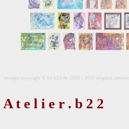
Images copyright © by b22.de 2008 - 2025 original creators 
A t e l i e r . b 2 2