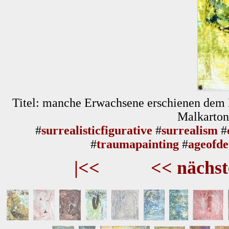
Titel: manche Erwachsene erschienen dem Kin
Malkarton
#
surrealisticfigurative
#
surrealism
#
#
traumapainting
#
ageofde
|<<
<< nächst