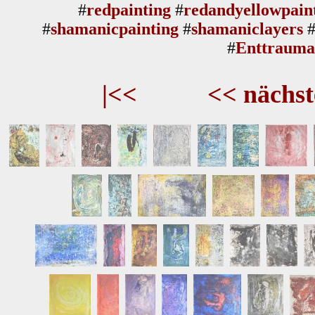
#
redpainting
#
redandyellowpain
#
shamanicpainting
#
shamaniclayers
#
Enttraumat
|<<
<< nächst