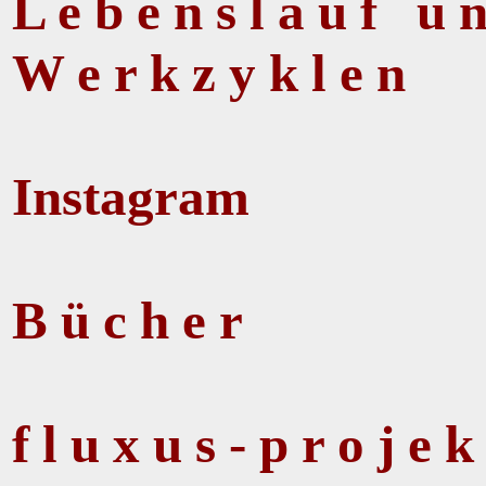
L e b e n s l a u f u
W e r k z y k l e n
Instagram
B ü c h e r
f l u x u s - p r o j e k