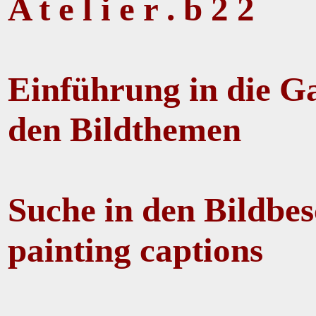
A t e l i e r . b 2 2
Einführung in die Ga
den Bildthemen
Suche in den Bildbes
painting captions