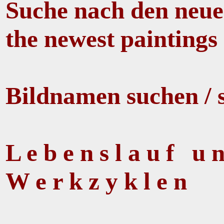
Suche nach den neues
the newest paintings
Bildnamen suchen / 
L e b e n s l a u f u
W e r k z y k l e n