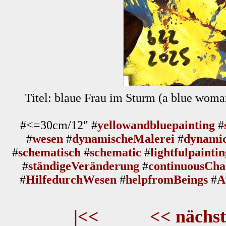
Titel: blaue Frau im Sturm (a blue woman 
#<=30cm/12" #
yellowandbluepainting
#
#
wesen
#
dynamischeMalerei
#
dynamic
#
schematisch
#
schematic
#
lightfulpaintin
#
ständigeVeränderung
#
continuousCh
#
HilfedurchWesen
#
helpfromBeings
#
A
|<<
<< nächst