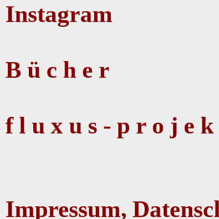
Instagram
B ü c h e r
f l u x u s - p r o j e k
Impressum, Datensc