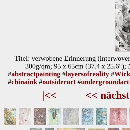
Titel: verwobene Erinnerung (interwoven
300g/qm; 95 x 65cm (37.4 x 25.6");
#
abstractpainting
#
layersofreality
#
Wirk
#
chinaink
#
outsiderart
#
undergroundart
|<<
<< nächst