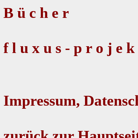
B ü c h e r
f l u x u s - p r o j e k
Impressum, Datensc
zurück zur Hauptsei