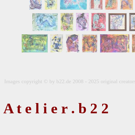
Images copyright © by b22.de 2008 - 2025 original creators 
A t e l i e r . b 2 2