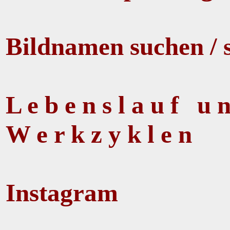
Bildnamen suchen / 
L e b e n s l a u f u
W e r k z y k l e n
Instagram